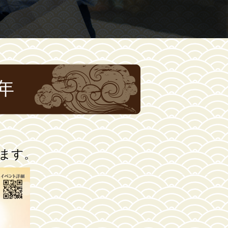
年
ます。