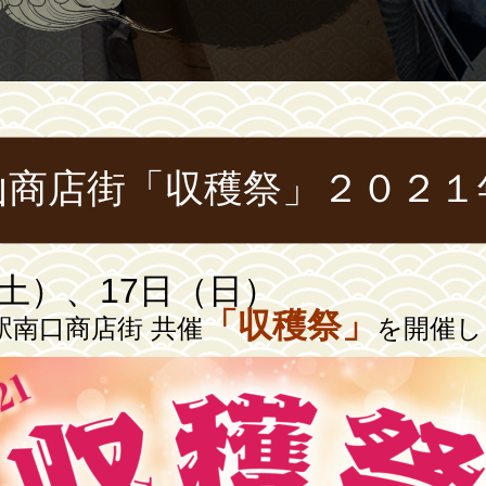
山商店街「収穫祭」２０２１
日（土）、17日（日）
「収穫祭」
駅南口商店街 共催
を開催し