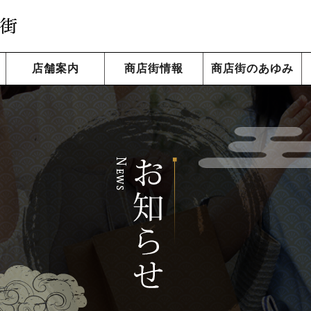
店舗案内
商店街情報
商店街のあゆみ
カテゴリから検索
エリアから検索
遊座大山エイサー
アクセス
遊座小判