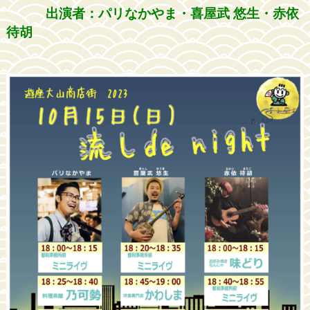
出演者：パリなかやま・喜屋武 悠生・赤依
待胡