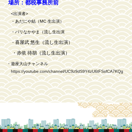
場所：都税事務所前
<出演者>
・あだにや結（MC 生出演）
・パリなかやま（流し生出演
喜屋武 悠生（流し生出演）
・
・赤依 待胡
（流し生出演）
・遊座大山チャンネル
https://youtube.com/channel/UC9z9dS9Y4zU6tFSsfCA7KQg