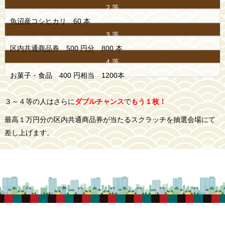
2 等
魚沼産コシヒカリ 60 本
3 等
区内共通商品券 500 円分 800 本
4 等
お菓子・食品 400 円相当 1200本
３～４等の人はさらに
ダブルチャンス
で
もう１枚！
最高１万円分の区内共通商品券が当たるスクラッチを抽選会場にて
差し上げます。