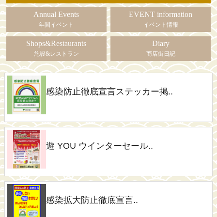
Annual Events
EVENT information
年間イベント
イベント情報
Shops&Restaurants
Diary
施設&レストラン
商店街日記
感染防止徹底宣言ステッカー掲..
遊 YOU ウインターセール..
感染拡大防止徹底宣言..